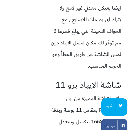
ايضا بعيكل معدني غير لامع ولا
يترك اي بصمات للاصابع , مع
الحواف النحيفة التي يبلغ قطرها 6
مم توفر لك مكان لحمل الايباد دون
لمس الشاشة عن طريق الخطأ وهو
الحجم المناسب.
شاشة الايباد برو 11
تاتي الشاشة المميزة من ابل
تويتر
Retina ips بمقاس 11 بوصة وبدقة
2388 في 1668 بيكسل وبمعدل
فيسبوك