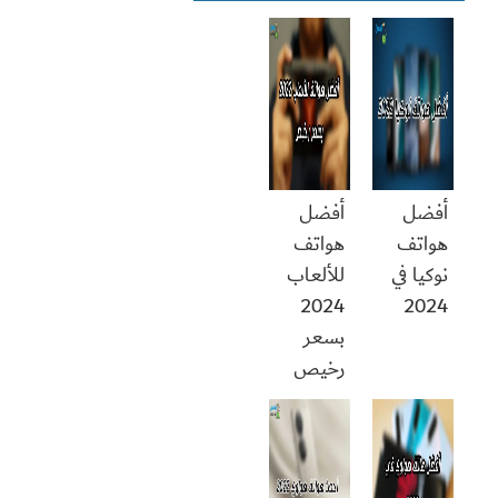
أفضل
أفضل
هواتف
هواتف
نوكيا في
للألعاب
2024
2024
بسعر
رخيص