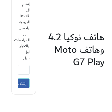
إنضم
الى
قائمتنا
البريديه
واحصل
هاتف نوكيا 4.2
على
المراجعات
وهاتف Moto
والاخبار
اول
G7 Play
باول