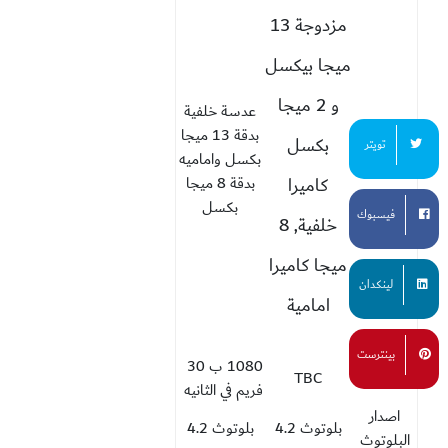
مزدوجة 13
ميجا بيكسل
و 2 ميجا
عدسة خلفية
بدقة 13 ميجا
بكسل
تويتر
الكاميرا
بكسل واماميه
كاميرا
بدقة 8 ميجا
بكسل
فيسبوك
خلفية, 8
ميجا كاميرا
لينكدان
امامية
بينترست
1080 ب 30
الفيديو
TBC
فريم في الثانيه
اصدار
بلوتوث 4.2
بلوتوث 4.2
البلوتوث