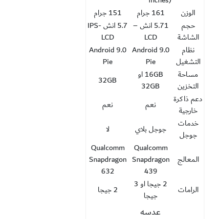
الوزن
161 جرام
151 جرام
حجم
5.71 انش –
5.7 انش -IPS
الشاشة
LCD
LCD
نظام
Android 9.0
Android 9.0
التشغيل
Pie
Pie
مساحة
16GB او
32GB
التخزين
32GB
دعم ذاكرة
نعم
نعم
خارجية
خدمات
جوجل بلاي
لا
جوجل
Qualcomm
Qualcomm
المعالج
Snapdragon
Snapdragon
632
439
2 جيجا او 3
الرامات
2 جيجا
جيجا
عدسه