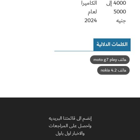
4000 إلى
الكاميرا
5000
لعام
جنيه
2024
الكلمات الدلالية
هاتف moto g7 play
هاتف nokia 4.2
إنضم الى قائمتنا البريديه
واحصل على المراجعات
والاخبار اول باول