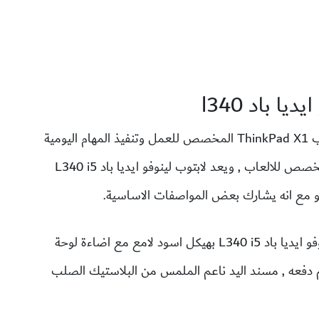
ا باد l340
يعتبر لاب توب لينوفو L340 i5 مزيج من لابتوب ThinkPad X1 المخصص للعمل وتنفيذ المهام اليومية
في شغلك وايضا من لابتوب Legion Y545 المخصص للالعاب , ويعد لابتوب لينوفو ايديا باد L340 i5
مثل المنافسين من Acer و Asus يأتي لاب لينوفو ايديا باد L340 i5 بهيكل اسود لامع مع اضاءة لوحة
م دفعه , مسند اليد ناعم الملمس من البلاستيك الصلب