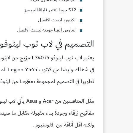
512 جيجا تعتبر قليلة للجيمرز.
الكيبورد ليست الافضل
الماوس ايضا جودته ليست الافضل
التصميم في لاب توب لينوفو ايدي
تطويرا في التصميم لمجموعة Legion من لينوفو مع انه يشارك بعض المواصفات الاساسية.
مفاتيح زرقاء وجودة بناء مقبولة مقابل ما سيت
ولكنه اقل أناقة من الالومنيوم .