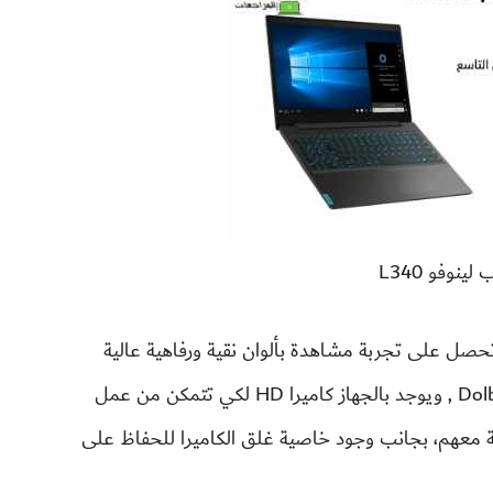
 لينوفو L340
ا بشاشة 15.6 انش بدقة FHD لكي تحصل على تجربة مشاهدة بألوان نقية ورفاهية عالية
بدون تشويش، مع وجود نظام صوت Dolby Audio , ويوجد بالجهاز كاميرا HD لكي تتمكن من عمل
عهم، بجانب وجود خاصية غلق الكاميرا للحفاظ على