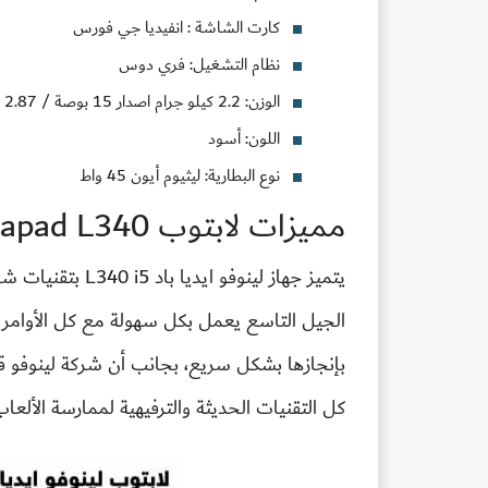
كارت الشاشة
: انفيديا جي فورس
نظام التشغيل
: فري دوس
الوزن
: 2.2 كيلو جرام اصدار 15 بوصة / 2.87 كليو جرام اصدار 17 بوصة.
اللون
: أسود
نوع البطارية
: ليثيوم أيون 45 واط
مميزات لابتوب
L340
eapad
يتميز جهاز
لينوفو ايديا باد
L340 i5
الجيل التاسع يعمل بكل سهولة مع كل الأوامر ال
بإنجازها بشكل سريع، بجانب أن شركة لينوفو قا
كل التقنيات الحديثة والترفيهية لممارسة الألعاب