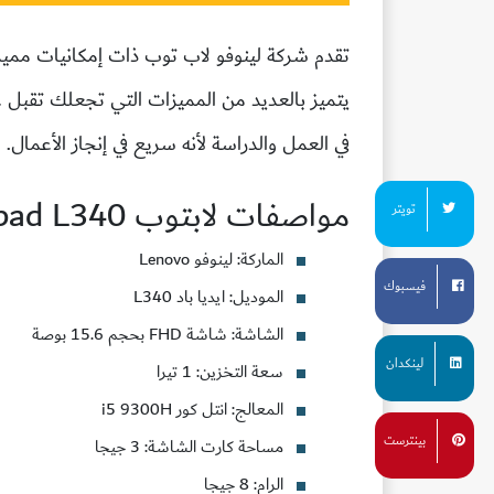
في العمل والدراسة لأنه سريع في إنجاز الأعمال.
مواصفات لابتوب
L340
pad
تويتر
الماركة
: لينوفو Lenovo
فيسبوك
الموديل
: ايديا باد L340
الشاشة
: شاشة FHD بحجم 15.6 بوصة
لينكدان
سعة التخزين
: 1 تيرا
المعالج
: انتل كور i5 9300H
بينترست
مساحة كارت الشاشة
: 3 جيجا
الرام
: 8 جيجا