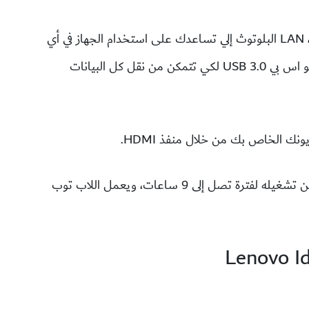
يمكنك بكل سهولة أن تتصل بشبكة الواي فاي، LAN البلوتوث إلي تساعدك على استخدام الجهاز في أي
مكان للدخول على الإنترنت,تتميز بوجود منفذ يو اس بي 3.0 USB لكي تتمكن من نقل كل البيانات
نك الخاص بك من خلال منفذ HDMI.
بطارية الجهاز تصل إلى 45 واط ليثيوم أيون يمكن تشغيله لفترة تصل إلى 9 ساعات، ويعمل اللاب توب