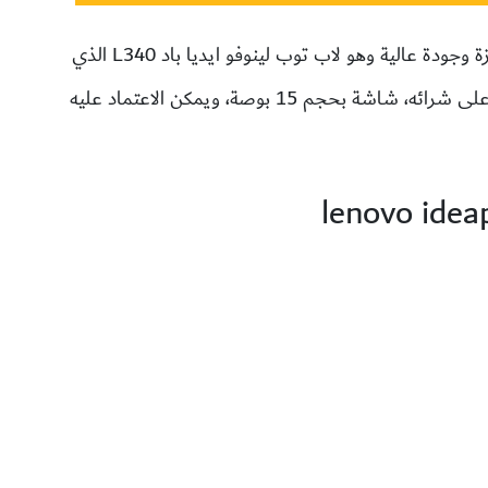
تقدم شركة لينوفو لاب توب ذات إمكانيات مميزة وجودة عالية وهو لاب توب لينوفو ايديا باد L340 الذي
يتميز بالعديد من المميزات التي تجعلك تقبل على شرائه، شاشة بحجم 15 بوصة، ويمكن الاعتماد عليه
lenovo idea